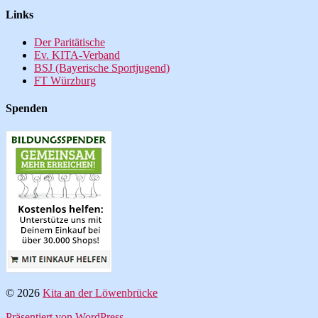
Links
Der Paritätische
Ev. KITA-Verband
BSJ (Bayerische Sportjugend)
FT Würzburg
Spenden
© 2026
Kita an der Löwenbrücke
Präsentiert von WordPress