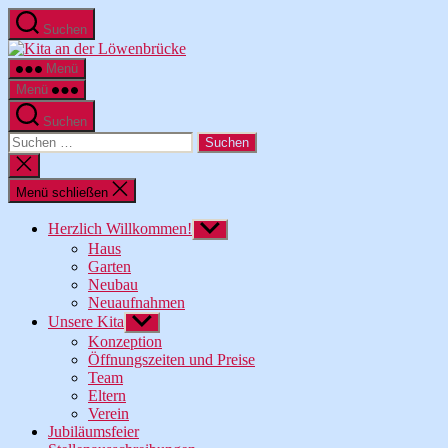
Zum
Suchen
Inhalt
Kita
springen
an
Menü
der
Menü
Löwenbrücke
Suchen
Suche
nach:
Suche
schließen
Menü schließen
Herzlich Willkommen!
Untermenü
anzeigen
Haus
Garten
Neubau
Neuaufnahmen
Unsere Kita
Untermenü
anzeigen
Konzeption
Öffnungszeiten und Preise
Team
Eltern
Verein
Jubiläumsfeier