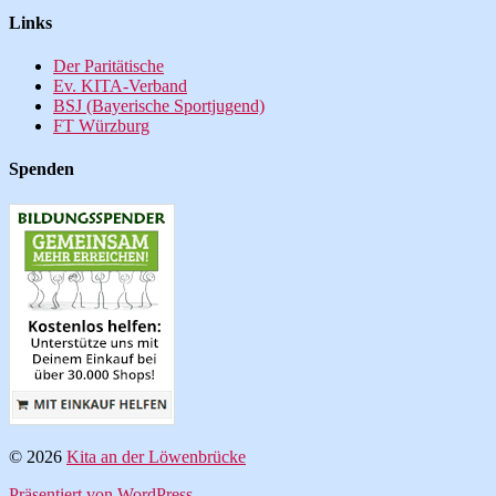
Links
Der Paritätische
Ev. KITA-Verband
BSJ (Bayerische Sportjugend)
FT Würzburg
Spenden
© 2026
Kita an der Löwenbrücke
Präsentiert von WordPress