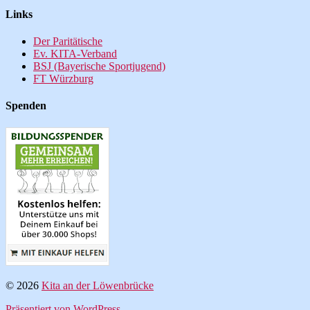
Links
Der Paritätische
Ev. KITA-Verband
BSJ (Bayerische Sportjugend)
FT Würzburg
Spenden
© 2026
Kita an der Löwenbrücke
Präsentiert von WordPress