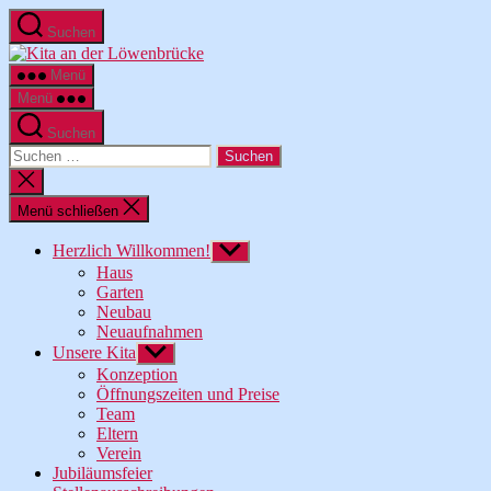
Zum
Suchen
Inhalt
Kita
springen
an
Menü
der
Menü
Löwenbrücke
Suchen
Suche
nach:
Suche
schließen
Menü schließen
Herzlich Willkommen!
Untermenü
anzeigen
Haus
Garten
Neubau
Neuaufnahmen
Unsere Kita
Untermenü
anzeigen
Konzeption
Öffnungszeiten und Preise
Team
Eltern
Verein
Jubiläumsfeier