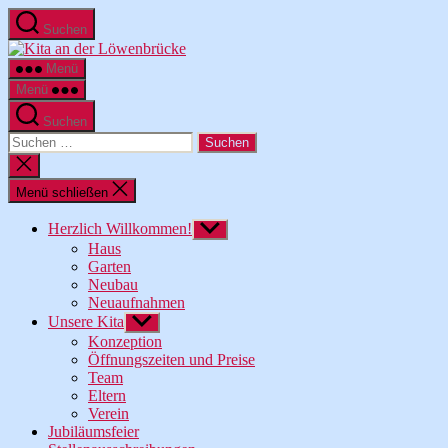
Zum
Suchen
Inhalt
Kita
springen
an
Menü
der
Menü
Löwenbrücke
Suchen
Suche
nach:
Suche
schließen
Menü schließen
Herzlich Willkommen!
Untermenü
anzeigen
Haus
Garten
Neubau
Neuaufnahmen
Unsere Kita
Untermenü
anzeigen
Konzeption
Öffnungszeiten und Preise
Team
Eltern
Verein
Jubiläumsfeier