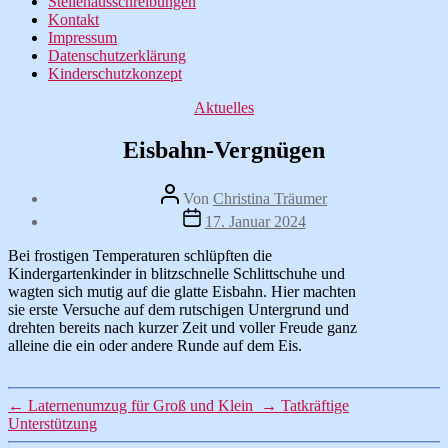
Stellenausschreibungen
Kontakt
Impressum
Datenschutzerklärung
Kinderschutzkonzept
Kategorien
Aktuelles
Eisbahn-Vergnügen
Beitragsautor
Von
Christina Träumer
Veröffentlichungsdatum
17. Januar 2024
Bei frostigen Temperaturen schlüpften die
Kindergartenkinder in blitzschnelle Schlittschuhe und
wagten sich mutig auf die glatte Eisbahn. Hier machten
sie erste Versuche auf dem rutschigen Untergrund und
drehten bereits nach kurzer Zeit und voller Freude ganz
alleine die ein oder andere Runde auf dem Eis.
←
Laternenumzug für Groß und Klein
→
Tatkräftige
Unterstützung