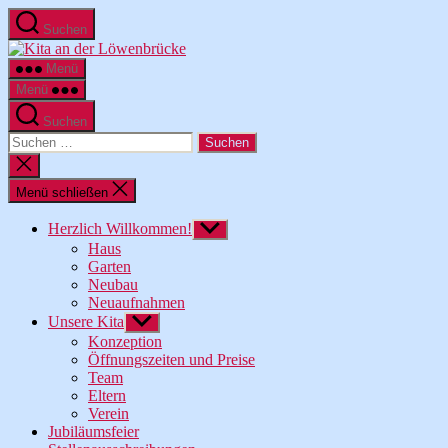
Zum
Suchen
Inhalt
Kita
springen
an
Menü
der
Menü
Löwenbrücke
Suchen
Suche
nach:
Suche
schließen
Menü schließen
Herzlich Willkommen!
Untermenü
anzeigen
Haus
Garten
Neubau
Neuaufnahmen
Unsere Kita
Untermenü
anzeigen
Konzeption
Öffnungszeiten und Preise
Team
Eltern
Verein
Jubiläumsfeier