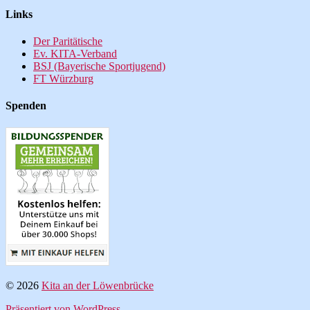
Links
Der Paritätische
Ev. KITA-Verband
BSJ (Bayerische Sportjugend)
FT Würzburg
Spenden
© 2026
Kita an der Löwenbrücke
Präsentiert von WordPress