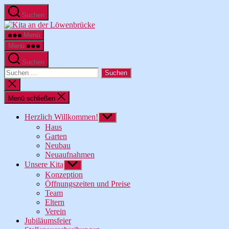
Zum
Suchen
Inhalt
Kita
springen
an
Menü
der
Menü
Löwenbrücke
Suchen
Suche
nach:
Suche
schließen
Menü schließen
Herzlich Willkommen!
Untermenü
anzeigen
Haus
Garten
Neubau
Neuaufnahmen
Unsere Kita
Untermenü
anzeigen
Konzeption
Öffnungszeiten und Preise
Team
Eltern
Verein
Jubiläumsfeier