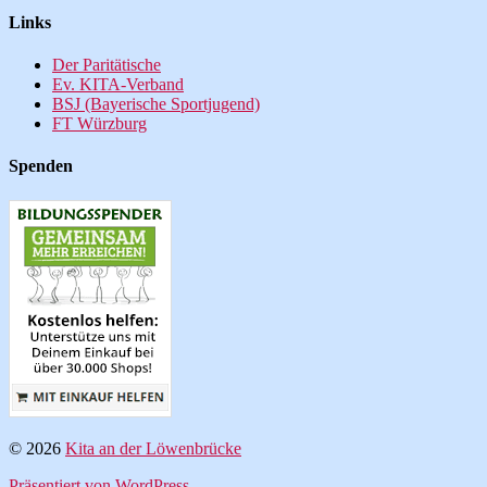
Links
Der Paritätische
Ev. KITA-Verband
BSJ (Bayerische Sportjugend)
FT Würzburg
Spenden
© 2026
Kita an der Löwenbrücke
Präsentiert von WordPress