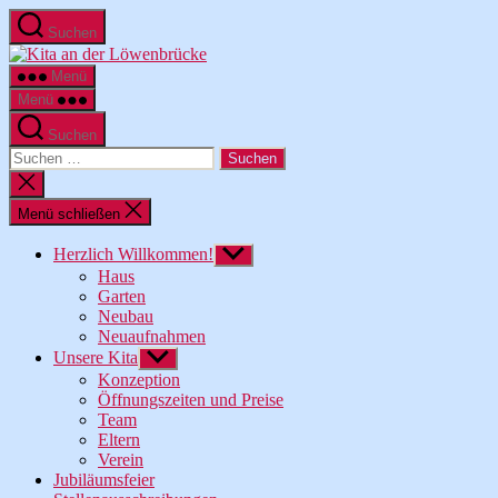
Zum
Suchen
Inhalt
Kita
springen
an
Menü
der
Menü
Löwenbrücke
Suchen
Suche
nach:
Suche
schließen
Menü schließen
Herzlich Willkommen!
Untermenü
anzeigen
Haus
Garten
Neubau
Neuaufnahmen
Unsere Kita
Untermenü
anzeigen
Konzeption
Öffnungszeiten und Preise
Team
Eltern
Verein
Jubiläumsfeier