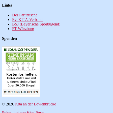
Links
Der Paritätische
Ev. KITA-Verband
BSJ (Bayerische Sportjugend)
FT Würzburg
Spenden
© 2026
Kita an der Löwenbrücke
Präsentiert von WordPress