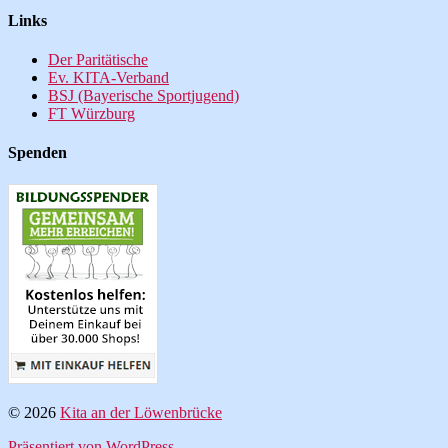
Links
Der Paritätische
Ev. KITA-Verband
BSJ (Bayerische Sportjugend)
FT Würzburg
Spenden
© 2026
Kita an der Löwenbrücke
Präsentiert von WordPress