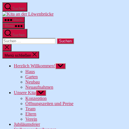
Zum
Suchen
Inhalt
Kita
springen
an
Menü
der
Menü
Löwenbrücke
Suchen
Suche
nach:
Suche
schließen
Menü schließen
Herzlich Willkommen!
Untermenü
anzeigen
Haus
Garten
Neubau
Neuaufnahmen
Unsere Kita
Untermenü
anzeigen
Konzeption
Öffnungszeiten und Preise
Team
Eltern
Verein
Jubiläumsfeier