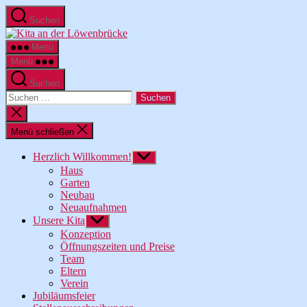
Zum
Suchen
Inhalt
Kita
springen
an
Menü
der
Menü
Löwenbrücke
Suchen
Suche
nach:
Suche
schließen
Menü schließen
Herzlich Willkommen!
Untermenü
anzeigen
Haus
Garten
Neubau
Neuaufnahmen
Unsere Kita
Untermenü
anzeigen
Konzeption
Öffnungszeiten und Preise
Team
Eltern
Verein
Jubiläumsfeier