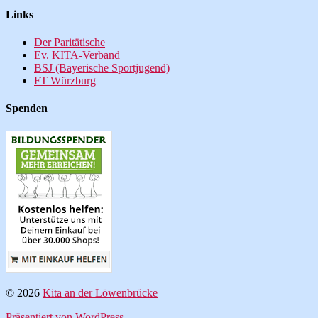
Links
Der Paritätische
Ev. KITA-Verband
BSJ (Bayerische Sportjugend)
FT Würzburg
Spenden
© 2026
Kita an der Löwenbrücke
Präsentiert von WordPress