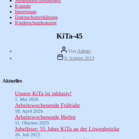
Stellenausschreibungen
Kontakt
Impressum
Datenschutzerklärung
Kinderschutzkonzept
KiTa-45
Beitragsautor
Von
Admin
Veröffentlichungsdatum
9. August 2013
Aktuelles
Unsere KiTa ist inklusiv!
1. Mai 2026
Arbeitswochenende Frühjahr
18. April 2026
Arbeitswochenende Herbst
11. Oktober 2025
Jubelfeier: 55 Jahre KiTa an der Löwenbrücke
26. Juli 2025