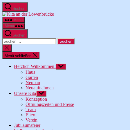
Zum
Suchen
Inhalt
Kita
springen
an
Menü
der
Menü
Löwenbrücke
Suchen
Suche
nach:
Suche
schließen
Menü schließen
Herzlich Willkommen!
Untermenü
anzeigen
Haus
Garten
Neubau
Neuaufnahmen
Unsere Kita
Untermenü
anzeigen
Konzeption
Öffnungszeiten und Preise
Team
Eltern
Verein
Jubiläumsfeier