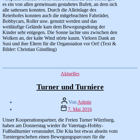
es ein von allen gemeinsam gestaltetes Bufett, an dem sich
alle sattessen konnten. Durch die Alleinlage des
Reierhofes konnten auch die mitgebrachten Fahrräder,
Bobbycars, Roller usw. genutzt werden und das
weitläufige Gelände kam dem Bewegungsdrang der
Kinder sehr entgegen. Die Sonne lachte uns zwischen den
Wolken an, der kalte Wind störte kaum. Vieloen Dank an
Susi und ihre Eltern für die Organsiation vor Ort! (Text &
Bilder: Christian Gündling)
Kategorien
Aktuelles
Turner und Turniere
Beitragsautor
Von
Admin
Veröffentlichungsdatum
7. Mai 2016
Unser Kooperationspartner, die Freien Turner Würzburg,
haben am Donnerstag wieder ihr Vatertags-Hobby-
Fußballturnier veranstaltet. Die Kita bot etwas abseits vom
Turniergeschehen einen Bewegungsparcours für die