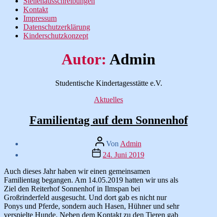
Stellenausschreibungen
Kontakt
Impressum
Datenschutzerklärung
Kinderschutzkonzept
Autor:
Admin
Studentische Kindertagesstätte e.V.
Kategorien
Aktuelles
Familientag auf dem Sonnenhof
Beitragsautor
Von
Admin
Veröffentlichungsdatum
24. Juni 2019
Auch dieses Jahr haben wir einen gemeinsamen
Familientag begangen. Am 14.05.2019 hatten wir uns als
Ziel den Reiterhof Sonnenhof in Ilmspan bei
Großrinderfeld ausgesucht. Und dort gab es nicht nur
Ponys und Pferde, sondern auch Hasen, Hühner und sehr
verspielte Hunde. Neben dem Kontakt zu den Tieren gab