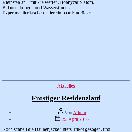
Kleinsten an – mit Zielwerfen, Bobbycar-Slalom,
Balanceübungen und Wasserstrudel-
Experimentierflaschen. Hier ein paar Eindrücke.
Kategorien
Aktuelles
Frostiger Residenzlauf
Beitragsautor
Von
Admin
Veröffentlichungsdatum
25. April 2016
Noch schnell die Daunenjacke unters Trikot gezogen, und