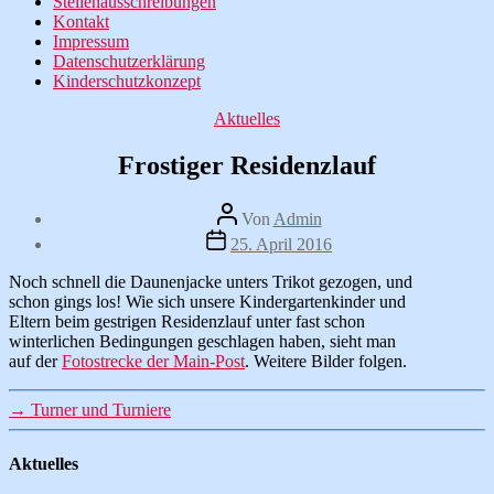
Stellenausschreibungen
Kontakt
Impressum
Datenschutzerklärung
Kinderschutzkonzept
Kategorien
Aktuelles
Frostiger Residenzlauf
Beitragsautor
Von
Admin
Veröffentlichungsdatum
25. April 2016
Noch schnell die Daunenjacke unters Trikot gezogen, und
schon gings los! Wie sich unsere Kindergartenkinder und
Eltern beim gestrigen Residenzlauf unter fast schon
winterlichen Bedingungen geschlagen haben, sieht man
auf der
Fotostrecke der Main-Post
. Weitere Bilder folgen.
→
Turner und Turniere
Aktuelles