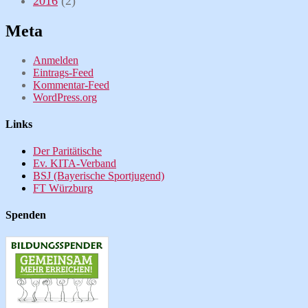
2016
(2)
Meta
Anmelden
Eintrags-Feed
Kommentar-Feed
WordPress.org
Links
Der Paritätische
Ev. KITA-Verband
BSJ (Bayerische Sportjugend)
FT Würzburg
Spenden