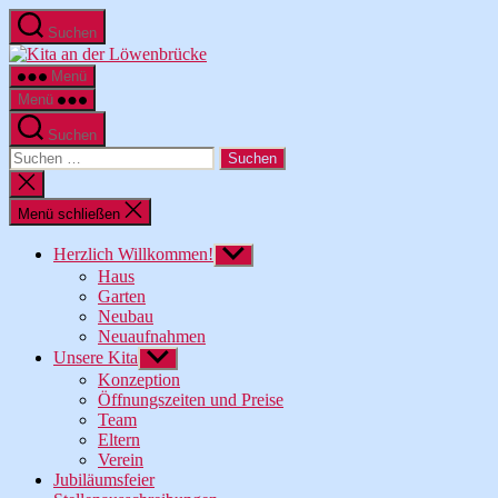
Zum
Suchen
Inhalt
Kita
springen
an
Menü
der
Menü
Löwenbrücke
Suchen
Suche
nach:
Suche
schließen
Menü schließen
Herzlich Willkommen!
Untermenü
anzeigen
Haus
Garten
Neubau
Neuaufnahmen
Unsere Kita
Untermenü
anzeigen
Konzeption
Öffnungszeiten und Preise
Team
Eltern
Verein
Jubiläumsfeier